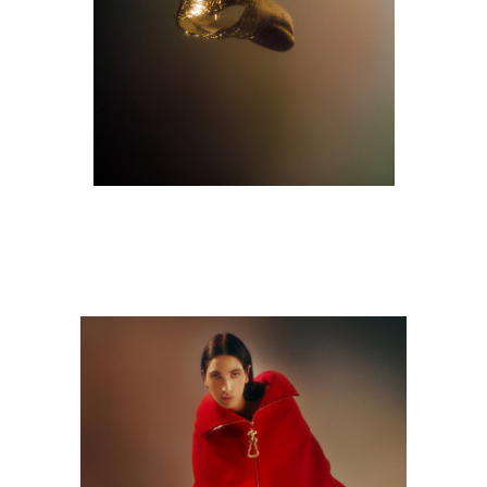
M9A6629-copie.jpg
Albums